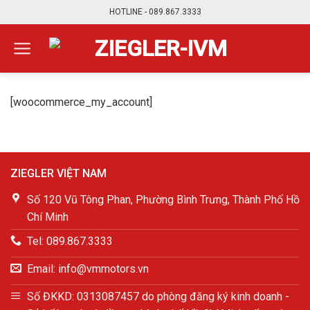
Skip
HOTLINE - 089.867.3333
to
content
[woocommerce_my_account]
ZIEGLER VIỆT NAM
Số 120 Vũ Tông Phan, Phường Bình Trưng, Thành Phố Hồ
Chí Minh
Tel: 089.867.3333
Email: info@vmmotors.vn
Số ĐKKD: 0313087457 do phòng đăng ký kinh doanh -