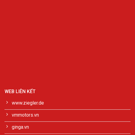
WEB LIÊN KẾT
www.ziegler.de
vmmotors.vn
ginga.vn